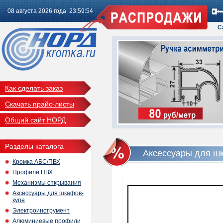
08 августа 2026 года 23:59:54
С
Как сделать заказ
Скачать прайс-листы
Общий сайт НОРД
Разделы каталога
Аксессуары для ш
Кромка АБС/ПВХ
Профили ПВХ
Механизмы открывания
Аксессуары для шкафов-
купе
Электроинструмент
Алюминиевые профили