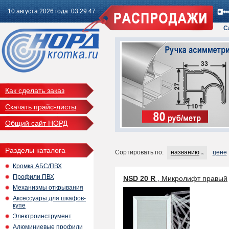
10 августа 2026 года 03:29:48
С
Как сделать заказ
Скачать прайс-листы
Общий сайт НОРД
Разделы каталога
Сортировать по:
названию
цене
Кромка АБС/ПВХ
Профили ПВХ
NSD 20 R
, Микролифт правый
Механизмы открывания
Аксессуары для шкафов-
купе
Электроинструмент
Алюминиевые профили