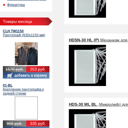
Фурнитура
Товары месяца
CLH TW1150
Пантограф (830х1150 мм)
HDSN-30 HL (P)
,Механизм для
1570 руб.
353 руб.
01-BL
Крепление пантографа к
задней стенке
HDS-30 ML BL
,Микролифт дл
965 руб.
335 руб.