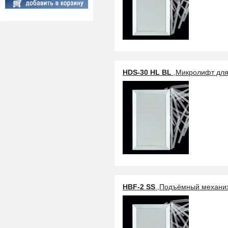
HDS-30 HL BL
,Микролифт дл
HBF-2 SS
,Подъёмный механи