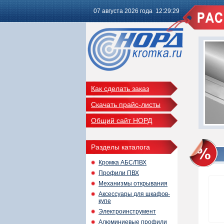
07 августа 2026 года 12:29:29
Как сделать заказ
Скачать прайс-листы
Общий сайт НОРД
Разделы каталога
Кромка АБС/ПВХ
Профили ПВХ
Механизмы открывания
Аксессуары для шкафов-
купе
Электроинструмент
Алюминиевые профили