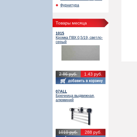
Фурнитура
Товары месяца
1015
Кромка ПВХ 0,5/19, светло-
серый
2.86 руб.
1.43 руб.
07ALL
Брючница выдвижная,
алюминий
1010 руб.
288 руб.