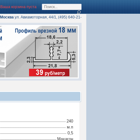
Ваша корзина пуста
Москва
ул. Авиамоторная, 44/1, (495) 640-21-
78
240
м.п
0,5
Махагон