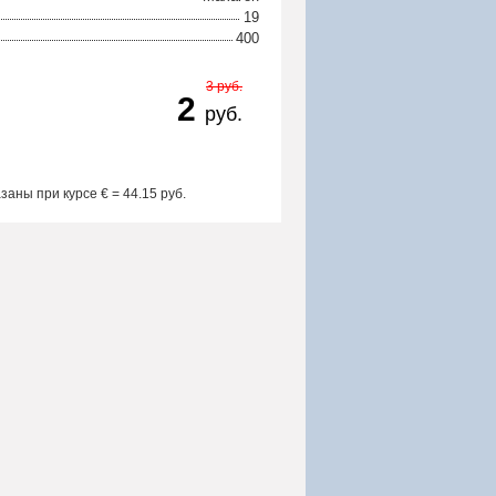
19
400
3 руб.
2
руб.
заны при курсе € = 44.15 руб.